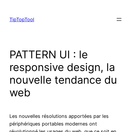
Skip
to
TipTopTool
content
PATTERN UI : le
responsive design, la
nouvelle tendance du
web
Les nouvelles résolutions apportées par les
périphériques portables modernes ont
révolutionné les usages du web, que ce soit en