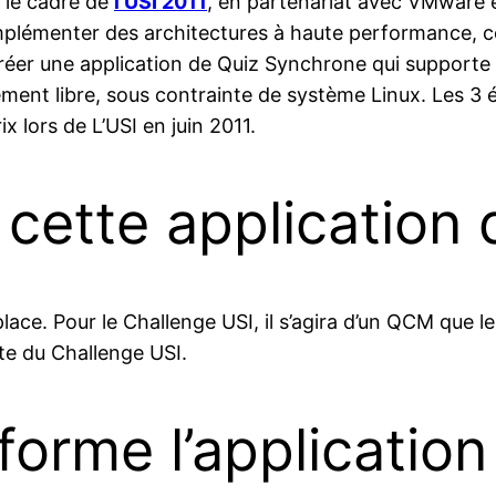
 le cadre de
l’USI 2011
, en partenariat avec VMware et
’implémenter des architectures à haute performance, 
réer une application de Quiz Synchrone qui supporte 1 m
ment libre, sous contrainte de système Linux. Les 3 é
x lors de L’USI en juin 2011.
 cette application 
place. Pour le Challenge USI, il s’agira d’un QCM que l
ite du Challenge USI.
forme l’application