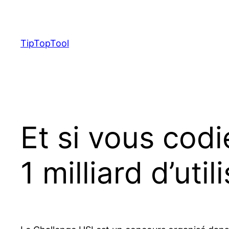
Skip
to
content
TipTopTool
Et si vous cod
1 milliard d’util