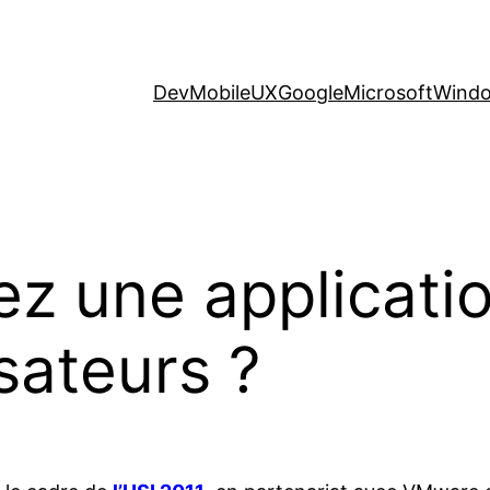
Dev
Mobile
UX
Google
Microsoft
Wind
iez une applicati
isateurs ?