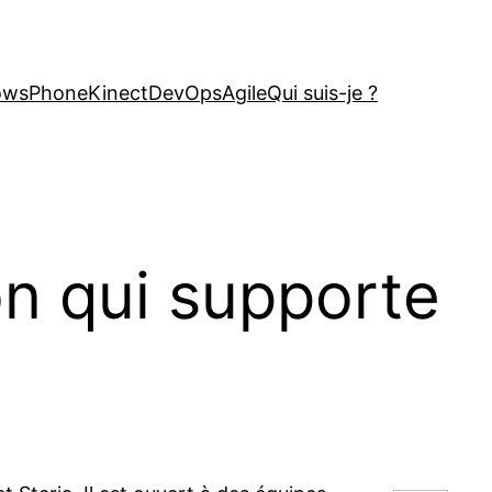
owsPhone
Kinect
DevOps
Agile
Qui suis-je ?
on qui supporte