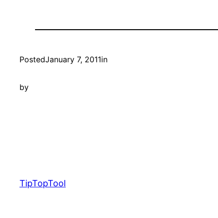
Posted
January 7, 2011
in
by
TipTopTool