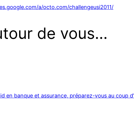
ites.google.com/a/octo.com/challengeusi2011/
autour de vous…
oid en banque et assurance, préparez-vous au coup d’