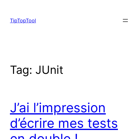
Skip
to
TipTopTool
content
Tag:
JUnit
J’ai l’impression
d’écrire mes tests
en double !