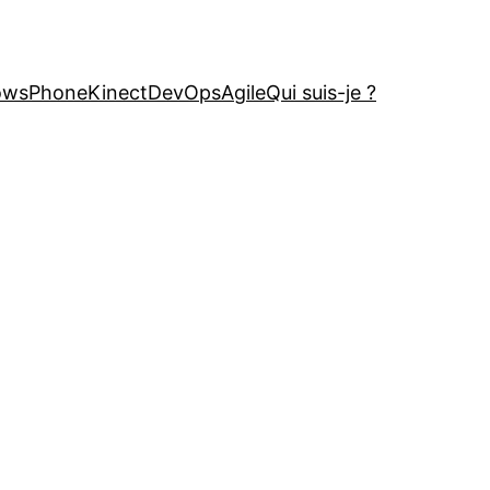
owsPhone
Kinect
DevOps
Agile
Qui suis-je ?