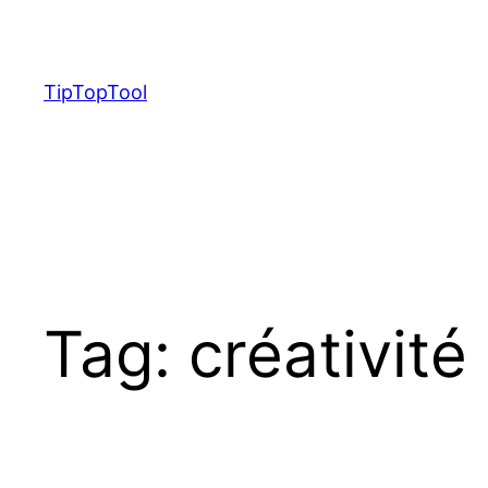
Skip
to
content
TipTopTool
Tag:
créativité