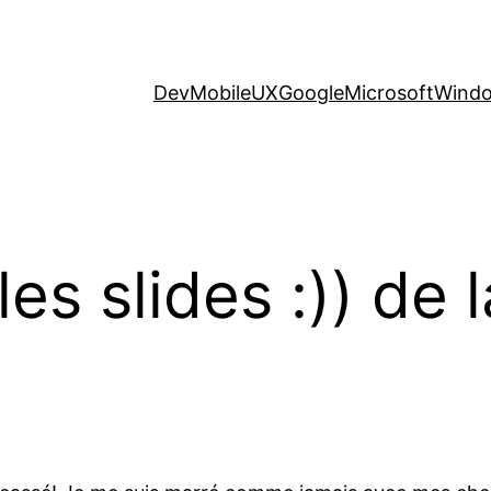
Dev
Mobile
UX
Google
Microsoft
Wind
les slides :)) de