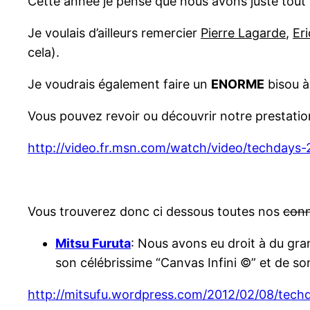
Cette année je pense que nous avons juste tout
Je voulais d’ailleurs remercier
Pierre Lagarde
,
Eri
cela).
Je voudrais également faire un
ENORME
bisou à
Vous pouvez revoir ou découvrir notre prestatio
http://video.fr.msn.com/watch/video/techdays
Vous trouverez donc ci dessous toutes nos
conn
Mitsu Furuta
: Nous avons eu droit à du gra
son célébrissime “Canvas Infini ©” et de so
http://mitsufu.wordpress.com/2012/02/08/tec