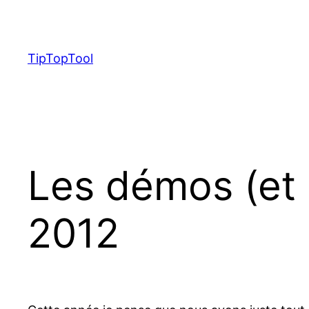
Skip
to
content
TipTopTool
Les démos (et 
2012