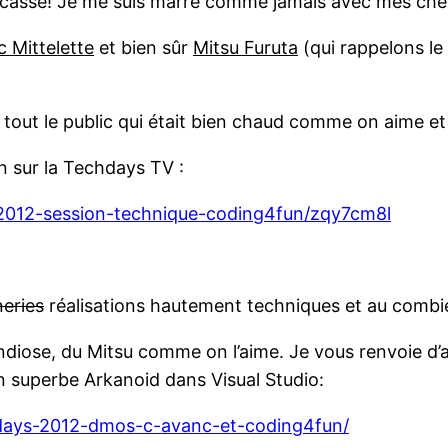
 cassé! Je me suis marré comme jamais avec mes cher
c Mittelette
et bien sûr
Mitsu Furuta
(qui rappelons le e
 tout le public qui était bien chaud comme on aime et
n sur la Techdays TV :
-2012-session-technique-coding4fun/zqy7cm8l
eries
réalisations hautement techniques et au combie
ndiose, du Mitsu comme on l’aime. Je vous renvoie d’a
n superbe Arkanoid dans Visual Studio:
hdays-2012-dmos-c-avanc-et-coding4fun/