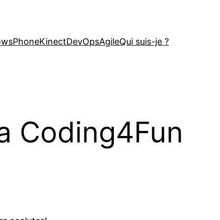
owsPhone
Kinect
DevOps
Agile
Qui suis-je ?
 la Coding4Fun